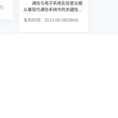
通信与电子系统实验室长期
7)
从事现代通信系统中的关键技
术、多媒体通信、宽带接入以及
发布时间：2010-06-08
(3969)
实时信号处理等领域...
重要平台
语音及语言信息处理国家工程研究...
类脑智能技术与应用国家工程实验...
信息科学实验中心