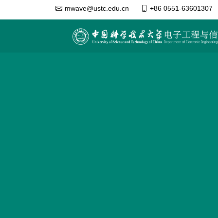
mwave@ustc.edu.cn
+86 0551-63601307