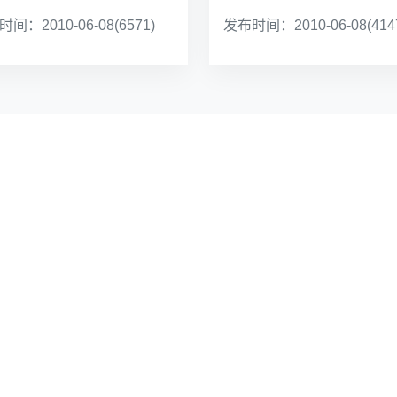
间：2010-06-08
(6571)
发布时间：2010-06-08
(414
第一页
<<上一页
下一页>>
尾页
链接
学校网站
科学技术学院
中国科学技术大学
系(10系)
本科教学
子学院
研究生院