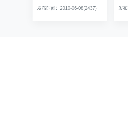
发布时间：2010-06-08
(2437)
发布时
快速访问
院系
联系方式
信息
文档下载
自动化
培养方案
微电