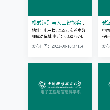
模式识别与人工智能实验室
微
地址：电三楼321/323实验室教
中国
师成员倪林 电话：63607974实
程研
验室网站
授 
发布时间：2021-08-18
(3716)
发布时
http://home.ustc.edu.cn/~wangni
3603
ng95/in...