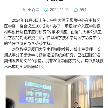
王百宗
2024-11-11
554
2024
年
11
月
6
日上午，中科大医学影像中心在中校区
医学楼一楼会议室
108
成功举办了一场题为“介入医学影像
材料设计及临床应用研究”的学术讲座，由厦门大学公共卫
生学院的刘刚教授主讲，信息科学技术学院医学影像中心
的特任副研究员李芬芬主持。
刘刚教授是厦门大学南强特聘教授、博士生导师，长
期从事分子影像学与药物递送系统的研究，已在国际知名
期刊发表论文
200
余篇，拥有
20
余项国家专利，其中多项技
术已成功实现临床转化。