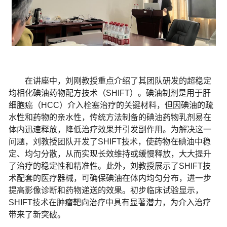
在讲座中，刘刚教授重点介绍了其团队研发的超稳定
均相化碘油药物配方技术（
SHIFT
）。碘油制剂是用于肝
细胞癌（
HCC
）介入栓塞治疗的关键材料，但因碘油的疏
水性和药物的亲水性，传统方法制备的碘油药物乳剂易在
体内迅速释放，降低治疗效果并引发副作用。为解决这一
问题，刘教授团队开发了
SHIFT
技术，使药物在碘油中稳
定、均匀分散，从而实现长效维持或缓慢释放，大大提升
了治疗的稳定性和精准性。此外，刘教授展示了
SHIFT
技
术配套的医疗器械，可确保碘油在体内均匀分布，进一步
提高影像诊断和药物递送的效果。初步临床试验显示，
SHIFT
技术在肿瘤靶向治疗中具有显著潜力，为介入治疗
带来了新突破。