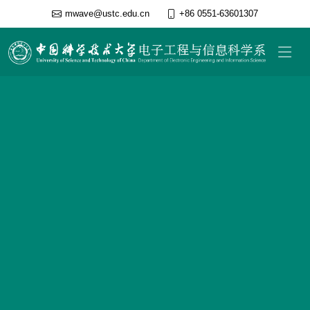
mwave@ustc.edu.cn
+86 0551-63601307